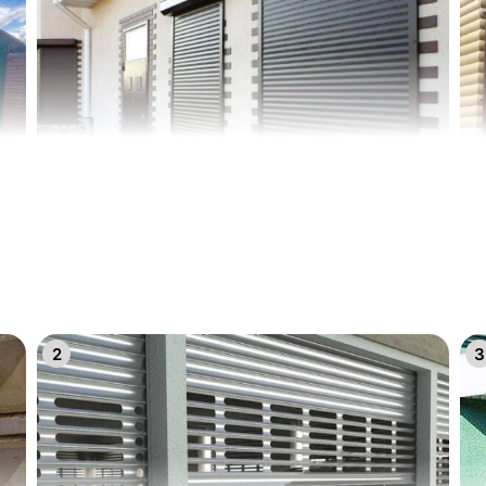
14
1
11
1
8
9
23
2
5
6
20
2
2
3
17
1
14
1