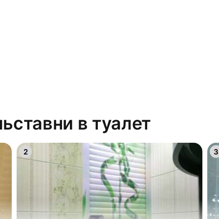
ьставни в туалет
2
3