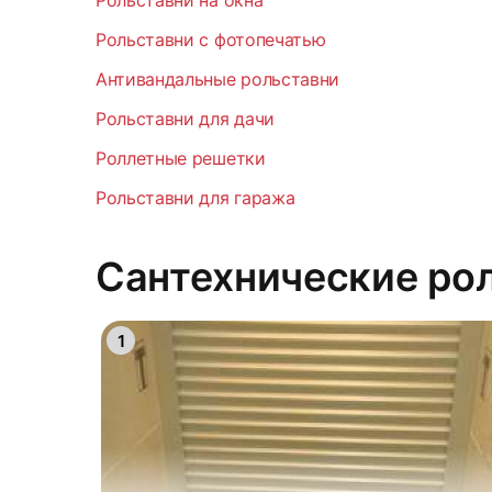
Рольставни на окна
Рольставни с фотопечатью
Антивандальные рольставни
Рольставни для дачи
Роллетные решетки
Рольставни для гаража
Сантехнические рол
1