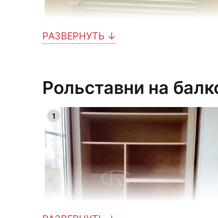
РАЗВЕРНУТЬ ↓
4
Рольставни на балк
1