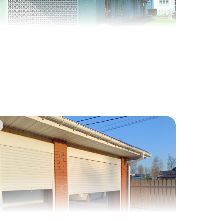
2
7
4
1
8
5
0
2
7