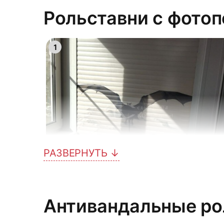
4
Рольставни с фото
1
13
10
РАЗВЕРНУТЬ ↓
7
4
Антивандальные ро