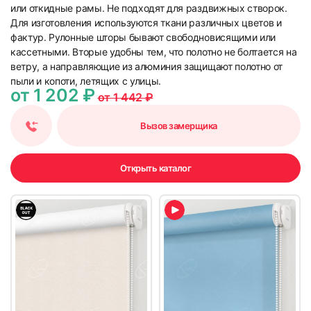
или откидные рамы. Не подходят для раздвижных створок.
17
18
Для изготовления используются ткани различных цветов и
фактур. Рулонные шторы бывают свободновисящими или
кассетными. Вторые удобны тем, что полотно не болтается на
ветру, а направляющие из алюминия защищают полотно от
пыли и копоти, летящих с улицы.
от 1 202 ₽
от 1 442 ₽
Вызов замерщика
19
20
Открыть каталог
21
22