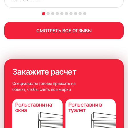
СМОТРЕТЬ ВСЕ ОТЗЫВЫ
Закажите расчет
Специалисты готовы приехать на
объект, чтобы снять все мерки
Рольставни на
Рольставни в
окна
туалет