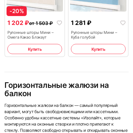
-20%
23
24
1 202
₽
1 281
₽
от
1 503
₽
Рулонные шторы Мини –
Рулонные шторы Мини –
Омега Какао Блэкаут
Куба голубой
Купить
Купить
25
26
Горизонтальные жалюзи на
балкон
Горизонтальные жалюзи на балкон — самый популярный
вариант, могут быть свободновисящими или кассетными.
Особенно удобны кассетные системы «Изолайт», которые
27
28
монтируются на оконные створки и плотно прилегают к
стеклу. Позволяют свободно открывать и откидывать оконные