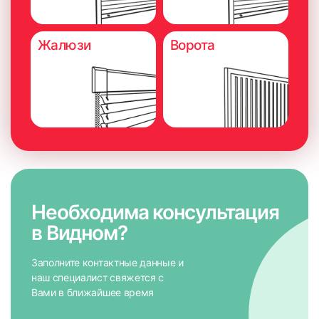
Жалюзи
Ворота
Необходима консультация
в Видном?
Заполните контактные данные и
наш специалист свяжется с
Вами в ближайшее время