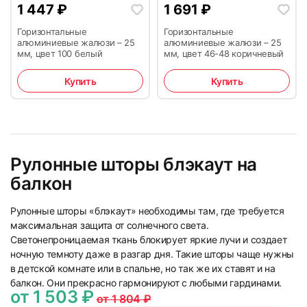
1 447
₽
1 691
₽
Горизонтальные
Горизонтальные
алюминиевые жалюзи – 25
алюминиевые жалюзи – 25
мм, цвет 100 белый
мм, цвет 46-48 коричневый
Купить
Купить
35
36
Рулонные шторы блэкаут на
балкон
Рулонные шторы «блэкаут» необходимы там, где требуется
37
38
максимальная защита от солнечного света.
Светонепроницаемая ткань блокирует яркие лучи и создает
ночную темноту даже в разгар дня. Такие шторы чаще нужны
в детской комнате или в спальне, но так же их ставят и на
балкон. Они прекрасно гармонируют с любыми гардинами.
от 1 503 ₽
от 1 804 ₽