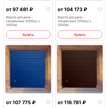
от
97 481
₽
от
104 173
₽
31
32
Ворота для дачи –
Ворота для дачи –
секционные 3000(ш) х
секционные 3100(ш) х
2500(в)
2500(в)
Купить
Купить
33
34
35
36
от
107 775
₽
от
116 781
₽