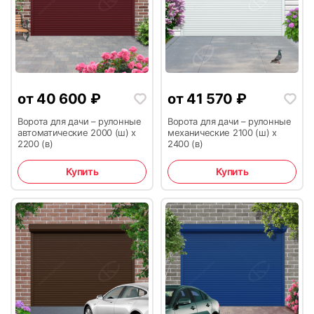
13
14
от
40 600
₽
от
41 570
₽
Ворота для дачи – рулонные
Ворота для дачи – рулонные
автоматические 2000 (ш) х
механические 2100 (ш) х
2200 (в)
2400 (в)
15
16
Купить
Купить
17
18