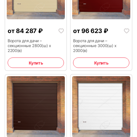
25
26
от
84 287
₽
от
96 623
₽
Ворота для дачи –
Ворота для дачи –
секционные 2800(ш) х
секционные 3000(ш) х
2200(в)
2000(в)
27
28
Купить
Купить
29
30