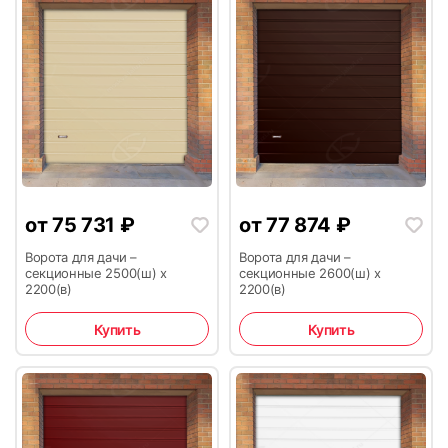
15
16
от
75 731
₽
от
77 874
₽
Ворота для дачи –
Ворота для дачи –
17
18
секционные 2500(ш) х
секционные 2600(ш) х
2200(в)
2200(в)
Купить
Купить
19
20