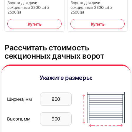
Ворота для дачи –
Ворота для дачи –
секционные 3200(ш) х
секционные 3300(ш) х
2500(в)
2500(в)
Купить
Купить
37
38
Рассчитать стоимость
секционных дачных ворот
Укажите размеры:
39
40
Ширина, мм
Высота, мм
41
42