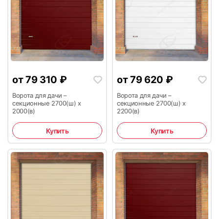
21
22
от
79 310
₽
от
79 620
₽
Ворота для дачи –
Ворота для дачи –
секционные 2700(ш) х
секционные 2700(ш) х
2000(в)
2200(в)
Купить
Купить
23
24