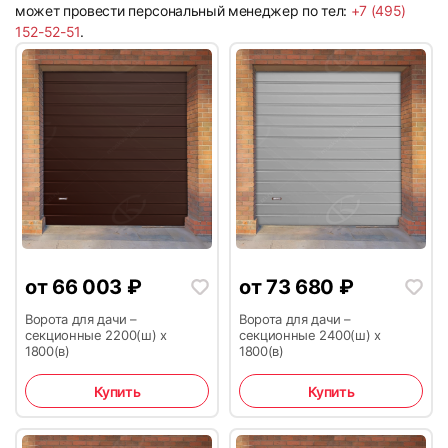
может провести персональный менеджер по тел:
+7 (495)
152-52-51
.
9
10
11
12
от
66 003
₽
от
73 680
₽
Ворота для дачи –
Ворота для дачи –
секционные 2200(ш) х
секционные 2400(ш) х
1800(в)
1800(в)
13
14
Купить
Купить