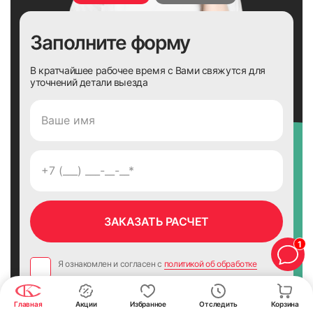
Заполните форму
В кратчайшее рабочее время с Вами свяжутся для
уточнений детали выезда
1
Я ознакомлен и согласен с
политикой об обработке
персональных данных
Поле обязательно для заполнения
Главная
Акции
Избранное
Отследить
Корзина