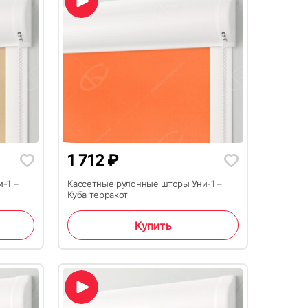
1 712
₽
-1 –
Кассетные рулонные шторы Уни-1 –
Куба терракот
Купить