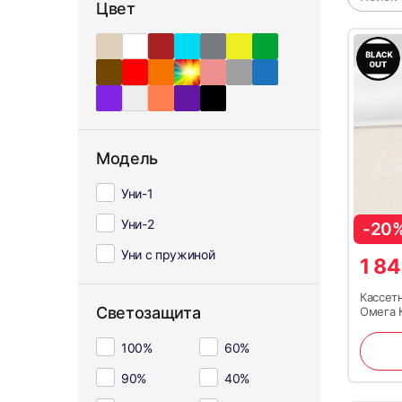
Цвет
Модель
Уни-1
Уни-2
-20
Уни с пружиной
1 8
Кассет
Светозащита
Омега 
100%
60%
90%
40%