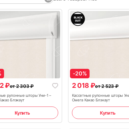
%
-20%
42
₽
2 018
₽
от
2 303
₽
от
2 523
₽
ные рулонные шторы Уни-1 –
Кассетные рулонные шторы Ун
Какао Блэкаут
Омега Какао Блэкаут
Купить
Купить