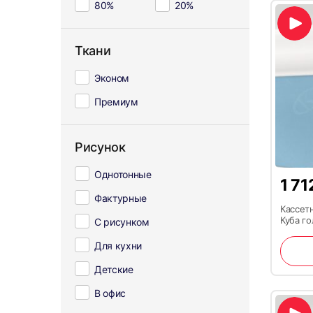
80%
20%
Ткани
Эконом
Премиум
Рисунок
Однотонные
1 71
Фактурные
Кассет
Куба г
С рисунком
Для кухни
Детские
В офис