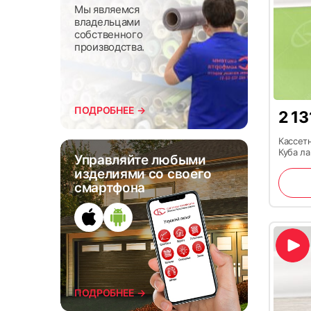
Мы являемся
владельцами
собственного
производства.
ПОДРОБНЕЕ →
2 1
Кассет
Куба л
Управляйте любыми
изделиями со своего
смартфона
ПОДРОБНЕЕ →