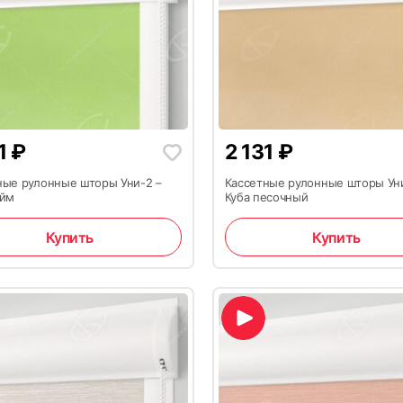
31
₽
2 131
₽
ные рулонные шторы Уни-2 –
Кассетные рулонные шторы Ун
айм
Куба песочный
Купить
Купить