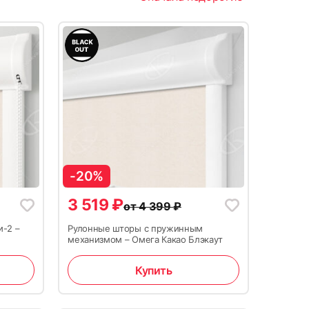
-20%
3 519
₽
от
4 399
₽
и-2 –
Рулонные шторы с пружинным
механизмом – Омега Какао Блэкаут
Купить