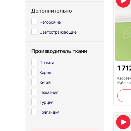
Дополнительно
Негорючие
Светоотражающие
Производитель ткани
Польша
1 71
Корея
Кассет
Китай
Куба л
Германия
Турция
Голландия