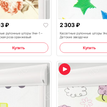
03
₽
2 303
₽
ные рулонные шторы Уни-1 –
Кассетные рулонные шторы Уни
ская роза оранжевый
Детские звездочки
Купить
Купить