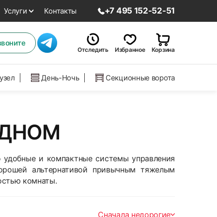
+7 495 152-52-51
Услуги
Контакты
звоните
Отследить
Избранное
Корзина
нузел
День-Ночь
Секционные ворота
ИДНОМ
о удобные и компактные системы управления
хорошей альтернативой привычным тяжелым
остью комнаты.
Сначала недорогие