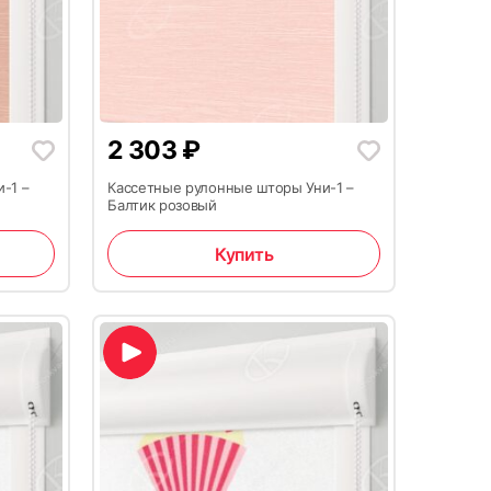
2 303
₽
-1 –
Кассетные рулонные шторы Уни-1 –
Балтик розовый
Купить