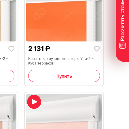
2 131
₽
и-2 –
Кассетные рулонные шторы Уни-2 –
Куба терракот
Купить