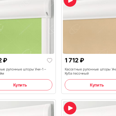
2
₽
1 712
₽
ные рулонные шторы Уни-1 –
Кассетные рулонные шторы Уни
айм
Куба песочный
Купить
Купить