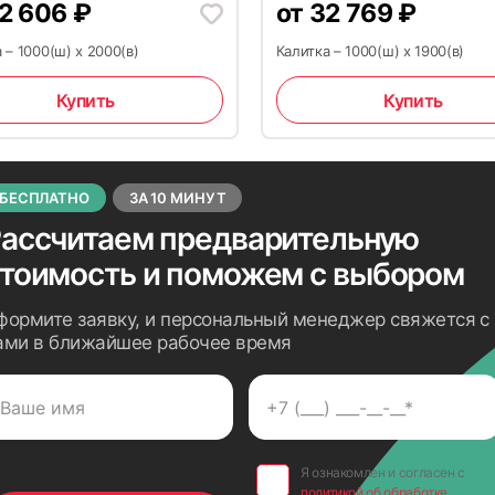
2 606
₽
от
32 769
₽
 – 1000(ш) x 2000(в)
Калитка – 1000(ш) x 1900(в)
Купить
Купить
БЕСПЛАТНО
ЗА 10 МИНУТ
ассчитаем предварительную
стоимость
и поможем с выбором
формите заявку, и персональный менеджер свяжется с
ами в ближайшее рабочее время
Я ознакомлен и согласен с
политикой об обработке