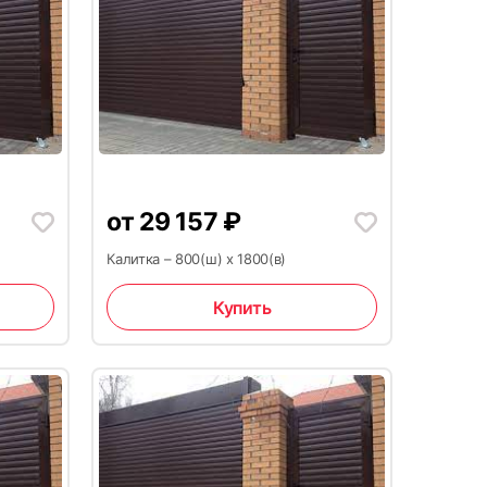
9
от
29 157
₽
Калитка – 800(ш) x 1800(в)
12
Купить