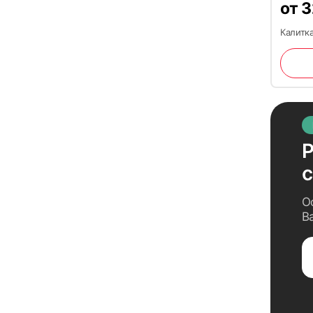
от
3
Калитка
Р
О
В