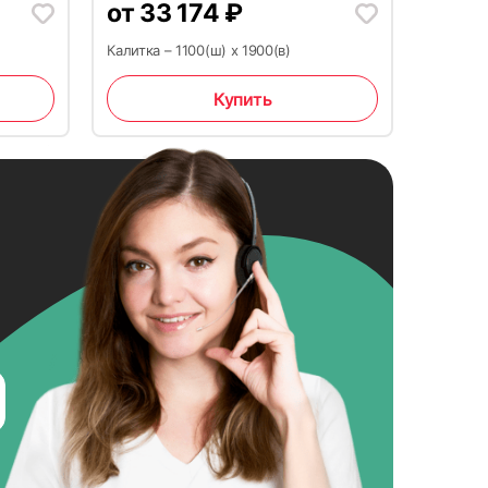
от
33 174
₽
Калитка – 1100(ш) x 1900(в)
Купить