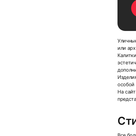
Уличные
или арх
Калитки
эстетич
дополни
Изделия
особой
На сайт
предста
Ст
Все бол