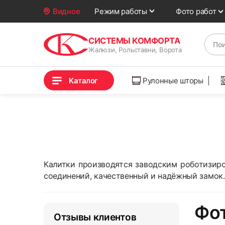
Фото работ
Видное
Режим работы
СИСТЕМЫ КОМФОРТА
Жалюзи, Рольставни, Ворота
Каталог
Рулонные шторы
Калитки производятся заводским роботизир
соединений, качественный и надёжный замок.
Фот
Отзывы клиентов