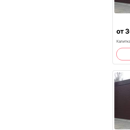
19
от
3
Калитка