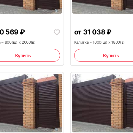
20
0 569
₽
от
31 038
₽
 – 800(ш) x 2000(в)
Калитка – 1000(ш) x 1800(в)
Купить
Купить