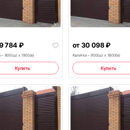
14
9 784
₽
от
30 098
₽
 – 800(ш) x 1900(в)
Калитка – 900(ш) x 1800(в)
Купить
Купить
17