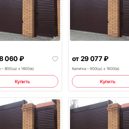
8
8 060
₽
от
29 077
₽
 – 800(ш) x 1600(в)
Калитка – 900(ш) x 1600(в)
11
Купить
Купить