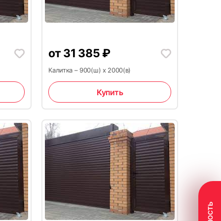
21
от
31 385
₽
Калитка – 900(ш) x 2000(в)
Купить