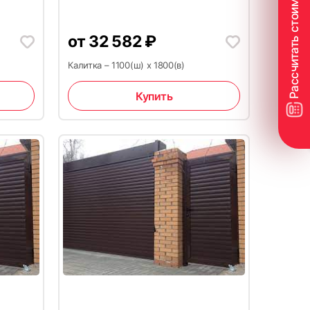
от
32 582
₽
Калитка – 1100(ш) x 1800(в)
Купить