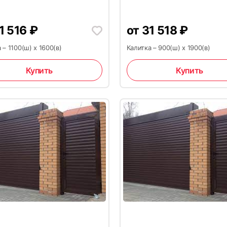
1 516
₽
от
31 518
₽
 – 1100(ш) x 1600(в)
Калитка – 900(ш) x 1900(в)
Купить
Купить