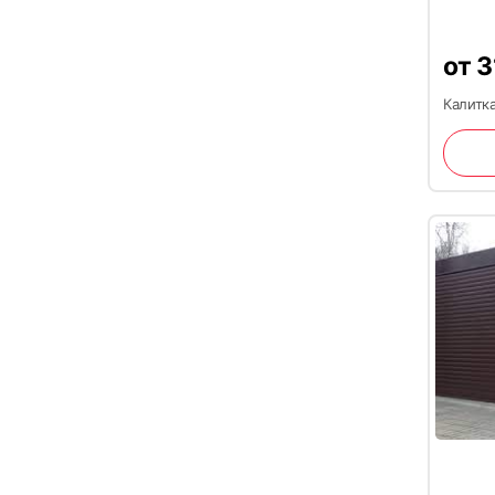
от
3
Калитка