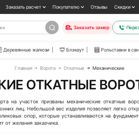
Заказать расчет
Покупателю
Отзывы
Скидки
Заказать замер
Пере
Деревянные жалюзи
Блэкаут
Рольставни в са
Главная
Ворота
Откатные
Механические
ИЕ ОТКАТНЫЕ ВОРО
рта на участок призваны механические откатные вор
нних лиц. Небольшой вес изделия позволяет легко откр
оликовых опор, которые устанавливаются на фундамент
ит от желания заказчика.