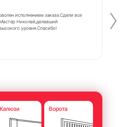
оволен исполнением заказа.Сдели все
Зак
 Мастер Николай,делавший
окн
высокого уровня.Спасибо!
сай
очен
Чит
Жалюзи
Ворота