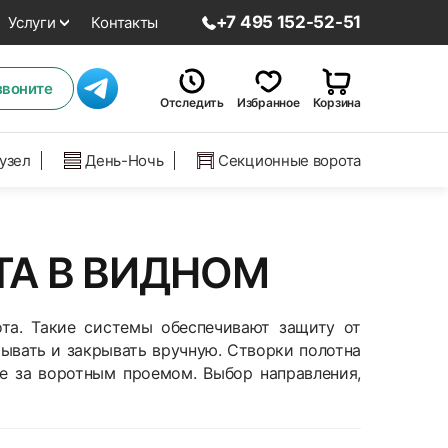
+7 495 152-52-51
Услуги
Контакты
звоните
Отследить
Избранное
Корзина
нузел
День-Ночь
Секционные ворота
ТА В ВИДНОМ
ота. Такие системы обеспечивают защиту от
ывать и закрывать вручную. Створки полотна
е за воротным проемом. Выбор направления,