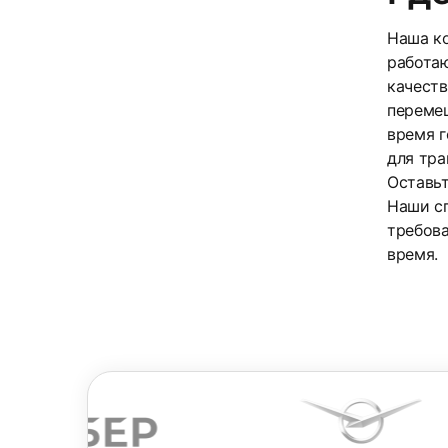
Наша ко
работаю
качеств
перемещ
время г
для тра
Оставьт
Наши с
требова
время.