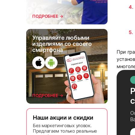
ПОДРОБНЕЕ →
Управляйте любыми
изделиями со своего
смартфона
При гра
устано
многоле
Р
ПОДРОБНЕЕ →
О
Наши акции и скидки
В
Без маркетинговых уловок.
Предлагаем только реальные