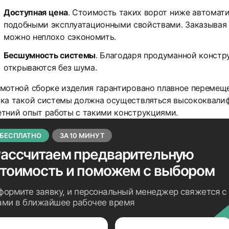
Доступная цена
. Стоимость таких ворот ниже автомати
подобными эксплуатационными свойствами. Заказывая 
можно неплохо сэкономить.
Бесшумность системы
. Благодаря продуманной констр
открываются без шума.
мотной сборке изделия гарантировано плавное перемещ
вка такой системы должна осуществляться высококвал
тний опыт работы с такими конструкциями.
БЕСПЛАТНО
ЗА 10 МИНУТ
ассчитаем предварительную
стоимость
и поможем с выбором
формите заявку, и персональный менеджер свяжется с
ами в ближайшее рабочее время