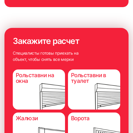
Закажите расчет
Специалисты готовы приехать на
объект, чтобы снять все мерки
Рольставни на
Рольставни в
окна
туалет
Жалюзи
Ворота