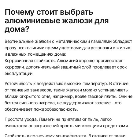
Почему стоит выбрать
13
14
алюминиевые жалюзи для
дома?
Вертикальные жалюзи с металлическими ламелями обладают
сразу несколькими преимуществами для установки в жилых
и влажных помещениях дома:
Коррозионная стойкость. Алюминий хорошо противостоит
15
16
коррозии, дополнительный защитный слой продлевает срок
эксплуатации.
Устойчивость к воздействию высоких температур. В отличие
от тканевых занавесок, такие жалюзи можно устанавливать
вблизи открытого огня, например, возле газовой плиты. Они не
боятся сильного нагрева, не поддерживают горение – это
обеспечивает пожаробезопасность.
17
18
Простота ухода. Ламели не притягивают пыль, легко
очищаются от загрязнений простыми моющими средствами.
Стойкость к солнечному ультрафиолету. В отличие от ткани