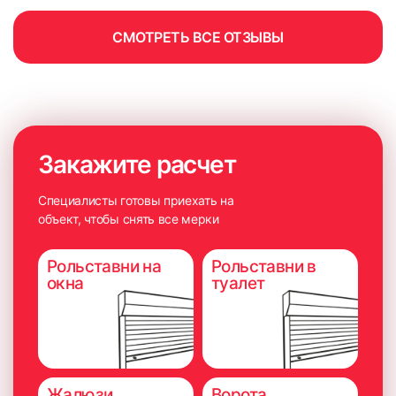
СМОТРЕТЬ ВСЕ ОТЗЫВЫ
Закажите расчет
Специалисты готовы приехать на
объект, чтобы снять все мерки
Рольставни на
Рольставни в
окна
туалет
Жалюзи
Ворота