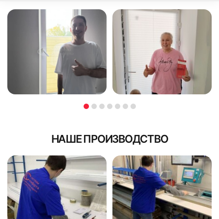
71
72
73
74
НАШЕ ПРОИЗВОДСТВО
75
76