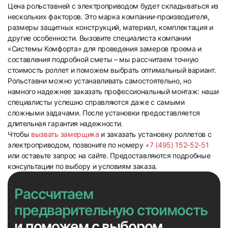
Цена рольставней с электроприводом будет складываться из
нескольких факторов. Это марка компании-производителя,
размеры защитных конструкций, материал, комплектация и
другие особенности. Вызовите специалиста компании
«Системы Комфорта» для проведения замеров проема и
составления подробной сметы – мы рассчитаем точную
45
46
стоимость роллет и поможем выбрать оптимальный вариант.
Рольставни можно устанавливать самостоятельно, но
намного надежнее заказать профессиональный монтаж: наши
специалисты успешно справляются даже с самыми
сложными задачами. После установки предоставляется
длительная гарантия надежности.
Чтобы
вызвать замерщика
и заказать установку роллетов с
электроприводом, позвоните по номеру
+7 (495) 152-52-51
47
48
или оставьте запрос на сайте. Предоставляются подробные
консультации по выбору и условиям заказа.
Рассчитаем
предварительную стоимость
и поможем с выбором