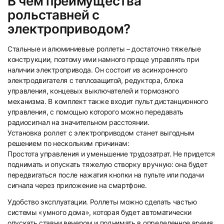
В чем преимущества
рольставней с
33
34
электроприводом?
Стальные и алюминиевые роллеты – достаточно тяжелые
конструкции, поэтому ими намного проще управлять при
наличии электропривода. Он состоит из асинхронного
электродвигателя с теплозащитой, редуктора, блока
управления, концевых выключателей и тормозного
механизма. В комплект также входит пульт дистанционного
35
36
управления, с помощью которого можно передавать
радиосигнал на значительном расстоянии.
Установка роллет с электроприводом станет выгодным
решением по нескольким причинам:
Простота управления и уменьшение трудозатрат. Не придется
поднимать и опускать тяжелую створку вручную: она будет
передвигаться после нажатия кнопки на пульте или подачи
37
38
сигнала через приложение на смартфоне.
Удобство эксплуатации. Роллеты можно сделать частью
системы «умного дома», которая будет автоматически
опускать ставни вечером и поднимать в определенное время