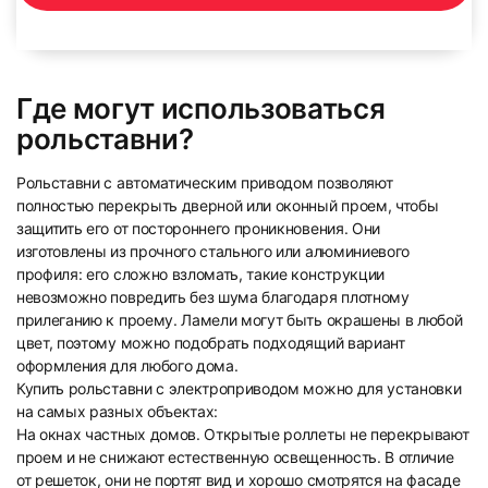
Где могут использоваться
23
24
рольставни?
Рольставни с автоматическим приводом позволяют
полностью перекрыть дверной или оконный проем, чтобы
защитить его от постороннего проникновения. Они
изготовлены из прочного стального или алюминиевого
профиля: его сложно взломать, такие конструкции
невозможно повредить без шума благодаря плотному
25
26
прилеганию к проему. Ламели могут быть окрашены в любой
цвет, поэтому можно подобрать подходящий вариант
оформления для любого дома.
Купить рольставни с электроприводом можно для установки
на самых разных объектах:
На окнах частных домов. Открытые роллеты не перекрывают
проем и не снижают естественную освещенность. В отличие
от решеток, они не портят вид и хорошо смотрятся на фасаде
27
28