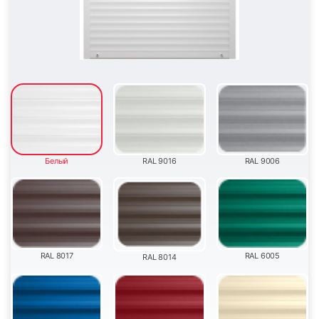
11
12
13
14
Белый
RAL 9016
RAL 9006
15
16
RAL 8017
RAL 6005
RAL 8014