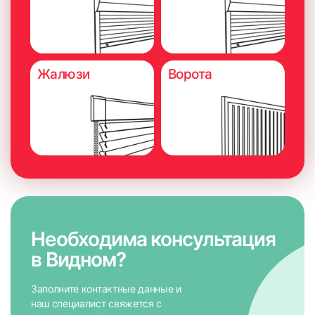
Жалюзи
Ворота
89
90
91
92
Необходима консультация
в Видном?
Заполните контактные данные и
наш специалист свяжется с