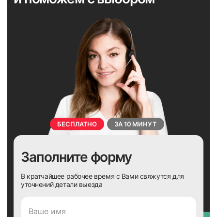
49
50
51
52
БЕСПЛАТНО
ЗА 10 МИНУТ
Заполните форму
53
54
В кратчайшее рабочее время с Вами свяжутся для
уточнений детали выезда