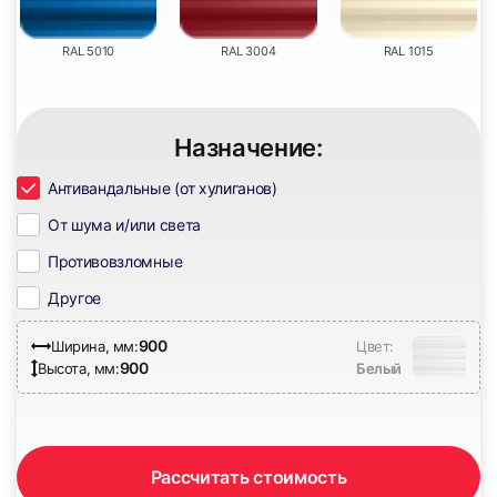
RAL 5010
RAL 3004
RAL 1015
17
18
Назначение:
Антивандальные (от хулиганов)
От шума и/или света
Противовзломные
19
20
Другое
900
Ширина, мм:
Цвет:
900
Высота, мм:
Белый
21
22
Рассчитать стоимость