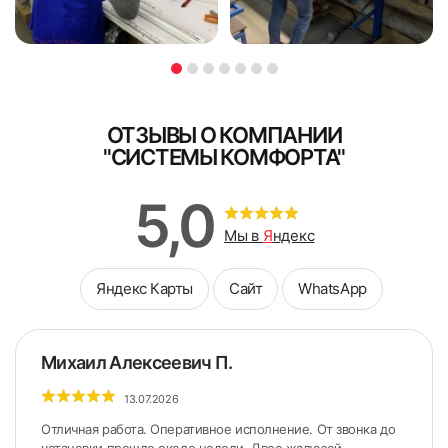
77
78
ОТЗЫВЫ О КОМПАНИИ
"СИСТЕМЫ КОМФОРТА"
5,0
79
80
Мы в
Я
ндекс
Яндекс Карты
Сайт
WhatsApp
Михаил Алексеевич П.
81
82
13.07.2026
Отличная работа. Оперативное исполнение. От звонка до