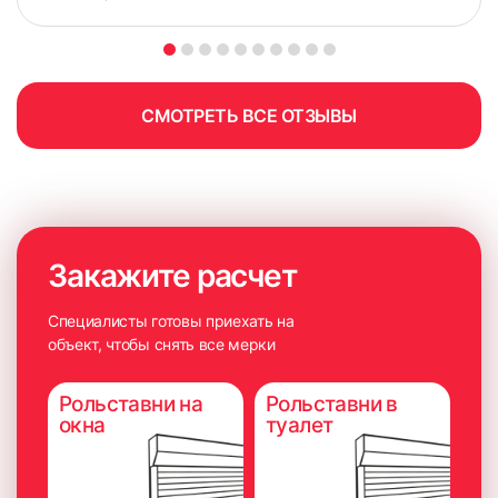
СМОТРЕТЬ ВСЕ ОТЗЫВЫ
Закажите расчет
Специалисты готовы приехать на
объект, чтобы снять все мерки
Рольставни на
Рольставни в
окна
туалет