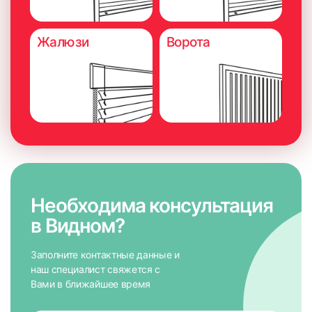
Жалюзи
Ворота
Необходима консультация
в Видном?
Заполните контактные данные и
наш специалист свяжется с
Вами в ближайшее время