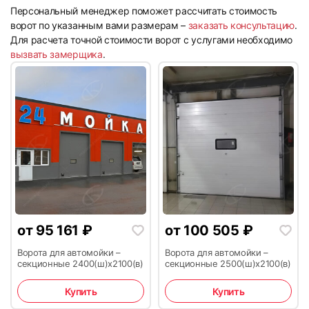
Персональный менеджер поможет рассчитать стоимость
ворот по указанным вами размерам –
заказать консультацию
.
Для расчета точной стоимости ворот с услугами необходимо
вызвать замерщика
.
7
8
9
10
от
95 161
₽
от
100 505
₽
Ворота для автомойки –
Ворота для автомойки –
секционные 2400(ш)х2100(в)
секционные 2500(ш)х2100(в)
Купить
Купить