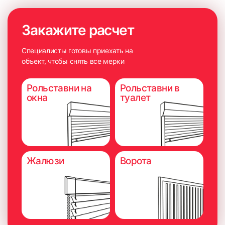
Закажите расчет
Специалисты готовы приехать на
объект, чтобы снять все мерки
Рольставни на
Рольставни в
окна
туалет
Жалюзи
Ворота