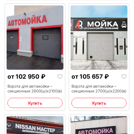
11
12
13
14
от
102 950
₽
от
105 657
₽
Ворота для автомойки –
Ворота для автомойки –
секционные 2600(ш)х2100(в)
секционные 2700(ш)х2200(в)
15
16
Купить
Купить