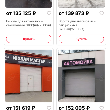
от
135 125
₽
от
139 873
₽
Ворота для автомойки –
Ворота для автомойки –
секционные 3100(ш)х2500(в)
секционные
3200(ш)х2500(в)
29
Купить
Купить
от
151 619
₽
от
152 005
₽