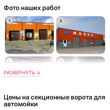
Фото наших работ
1
2
3
4
РАЗВЕРНУТЬ ↓
Цены на секционные ворота для
5
6
автомойки