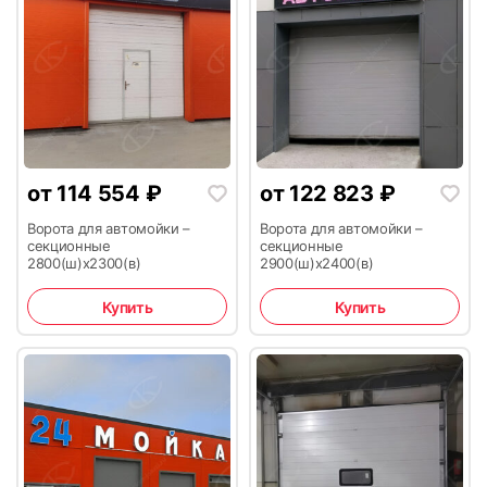
17
18
от
114 554
₽
от
122 823
₽
Ворота для автомойки –
Ворота для автомойки –
19
20
секционные
секционные
2800(ш)х2300(в)
2900(ш)х2400(в)
Купить
Купить
21
22