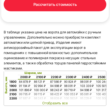
Рассчитать стоимость
В таблице указана цена на ворота для автомойки с ручным
управлением. Дополнительно можно приобрести комплект
автоматики или цепной привод. Изделия имеют
антикоррозийный пакет для эксплуатации ворот в
помещениях с повышенной влажностью: дополнительное
оцинкование и полимерная покраска несущих стальных
элементов, а также обработка торцов панелей гидростойкими
мастиками.
Ширина, мм
2000 ₽
2100 ₽
2200 ₽
2300 ₽
2400 ₽
2500 ₽
Высота, мм
1800
84 878 ₽
86 121 ₽
87 566 ₽
90 824 ₽
98 091 ₽
100 244 ₽
1900
91 194 ₽
92 994 ₽
94 998 ₽
98 091 ₽
103 339 ₽
105 501 ₽
2000
101 896 ₽
100 000 ₽
98 243 ₽
99 719 ₽
94 998 ₽
101 317 ₽
2100
99 795 ₽
99 115 ₽
98 422 ₽
100 053 ₽
95 061 ₽
100 405 ₽
2200
97 887 ₽
98 243 ₽
98 609 ₽
100 592 ₽
95 229 ₽
100 508 ₽
Отобразить все