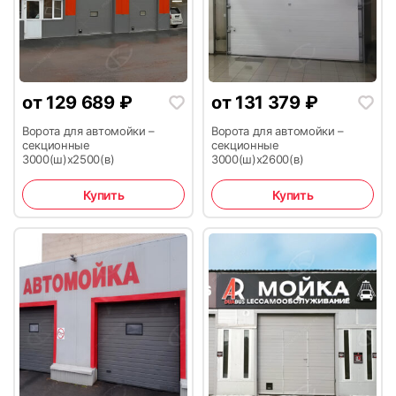
23
24
от
129 689
₽
от
131 379
₽
Ворота для автомойки –
Ворота для автомойки –
секционные
секционные
3000(ш)х2500(в)
3000(ш)х2600(в)
Купить
Купить
25
26
27
28