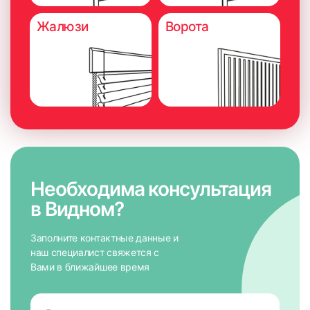
Жалюзи
Ворота
Необходима консультация
в Видном?
Заполните контактные данные и
наш специалист свяжется с
Вами в ближайшее время