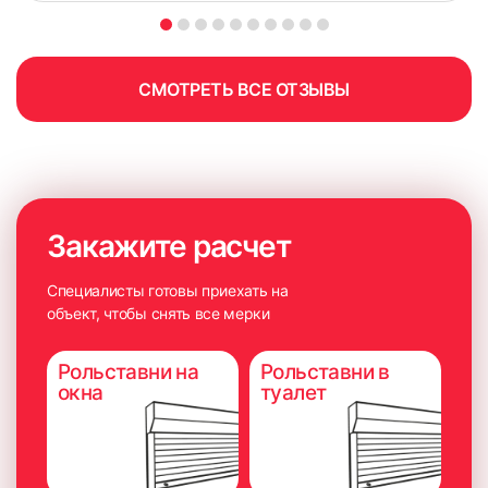
СМОТРЕТЬ ВСЕ ОТЗЫВЫ
Закажите расчет
Специалисты готовы приехать на
объект, чтобы снять все мерки
Рольставни на
Рольставни в
окна
туалет