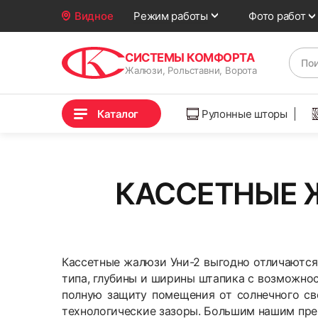
Фото работ
Видное
Режим работы
СИСТЕМЫ КОМФОРТА
Жалюзи, Рольставни, Ворота
Каталог
Рулонные шторы
КАССЕТНЫЕ 
Кассетные жалюзи Уни-2 выгодно отличаются
типа, глубины и ширины штапика с возможнос
полную защиту помещения от солнечного све
технологические зазоры.
Большим нашим преи