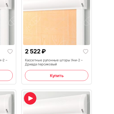
2 522
₽
и-2 –
Кассетные рулонные шторы Уни-2 –
Дриада персиковый
Купить