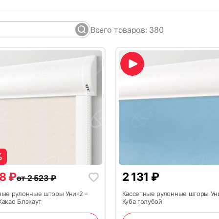
Всего
товаров: 380
%
18
₽
2 131
₽
от
2 523
₽
ные рулонные шторы Уни-2 –
Кассетные рулонные шторы Ун
Какао Блэкаут
Куба голубой