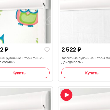
22
₽
2 522
₽
ные рулонные шторы Уни-2 –
Кассетные рулонные шторы Ун
е совушки
Дриада белый
Купить
Купить