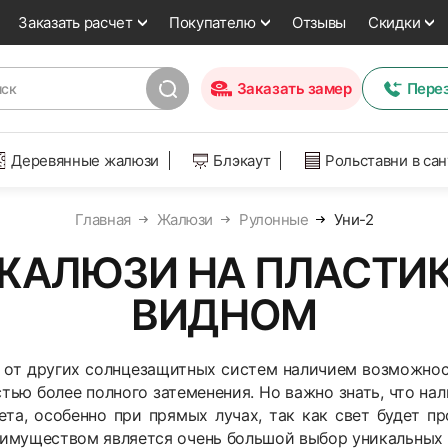
Заказать расчет
Покупателю
Отзывы
Скидки
Заказать замер
Пере
Деревянные жалюзи
Блэкаут
Рольставни в са
Главная
Жалюзи
Рулонные
Уни-2
ЖАЛЮЗИ НА ПЛАСТИК
ВИДНОМ
 от других солнцезащитных систем наличием возможнос
тью более полного затеменения. Но важно знать, что на
та, особенно при прямых лучах, так как свет будет пр
муществом является очень большой выбор уникальных т