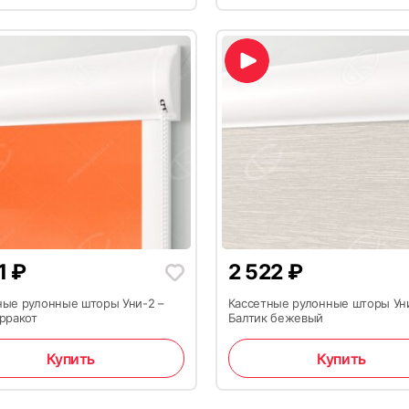
31
₽
2 522
₽
ные рулонные шторы Уни-2 –
Кассетные рулонные шторы Ун
ерракот
Балтик бежевый
Купить
Купить