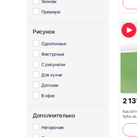
Эконом
Премиум
Рисунок
Однотонные
Фактурные
С рисунком
Для кухни
Детские
В офис
2 1
Кассет
Дополнительно
Куба з
Негорючие