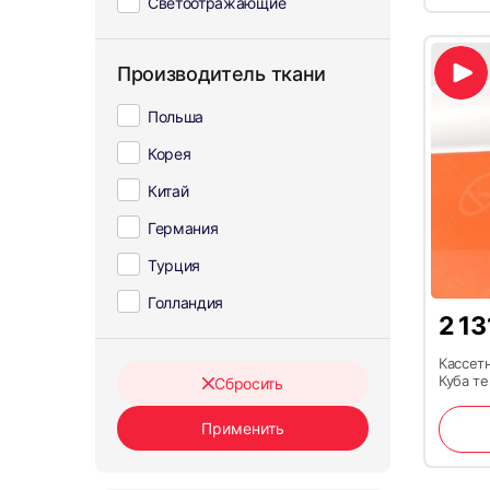
Светоотражающие
Производитель ткани
Польша
Корея
Китай
Германия
Турция
Голландия
2 1
Кассет
Куба т
Сбросить