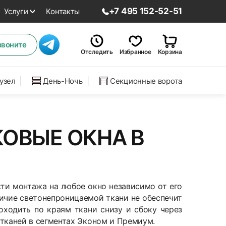
+7 495 152-52-51
Услуги
Контакты
звоните
Отследить
Избранное
Корзина
нузел
День-Ночь
Секционные ворота
ОВЫЕ ОКНА В
ти монтажа на любое окно независимо от его
личие светонепроницаемой ткани не обеспечит
оходить по краям ткани снизу и сбоку через
каней в сегментах Эконом и Премиум.