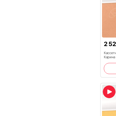
2 5
Кассет
Карина