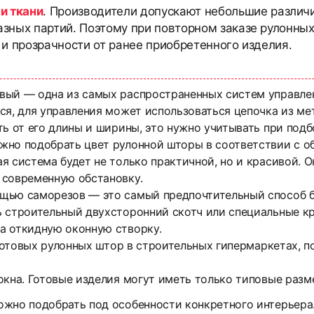
и ткани
. Производители допускают небольшие различи
азных партий. Поэтому при повторном заказе рулонны
 и прозрачности от ранее приобретенного изделия.
вый — одна из самых распространенных систем управле
я, для управления может использоваться цепочка из мет
ть от его длины и ширины, это нужно учитывать при под
жно подобрать цвет рулонной шторы в соответствии с 
я система будет не только практичной, но и красивой. 
 современную обстановку.
щью саморезов — это самый предпочтительный способ б
ь строительный двухсторонний скотч или специальные к
а откидную оконную створку.
 готовых рулонных штор в строительных гипермаркетах, 
окна. Готовые изделия могут иметь только типовые разм
ожно подобрать под особенности конкретного интерьера