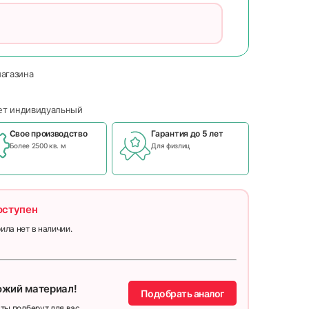
магазина
чет индивидуальный
Свое производство
Гарантия до 5 лет
Более 2500 кв. м
Для физлиц
оступен
ила нет в наличии.
ожий материал!
Подобрать аналог
ты подберут для вас