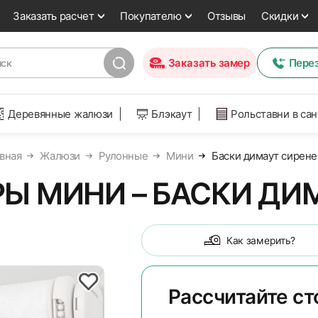
Заказать расчет
Покупателю
Отзывы
Скидки
Заказать замер
Пере
Деревянные жалюзи
Блэкаут
Рольставни в са
вная
Жалюзи
Рулонные
Мини
Баски димаут сирен
Ы МИНИ – БАСКИ ДИ
Как замерить?
Рассчитайте с